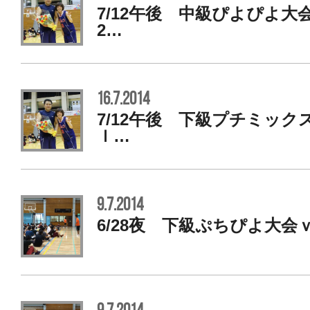
7/12午後 中級ぴよぴよ大
2…
16.7.2014
7/12午後 下級プチミック
ｌ…
9.7.2014
6/28夜 下級ぷちぴよ大会