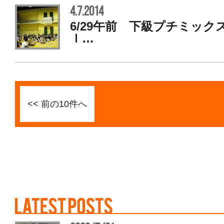
4.7.2014
6/29午前 下級プチミック
ｌ…
<< 前の10件へ