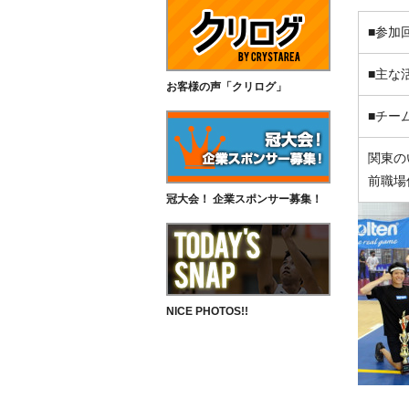
■参加
■主な
お客様の声「クリログ」
■チー
関東の
前職場
冠大会！ 企業スポンサー募集！
NICE PHOTOS!!