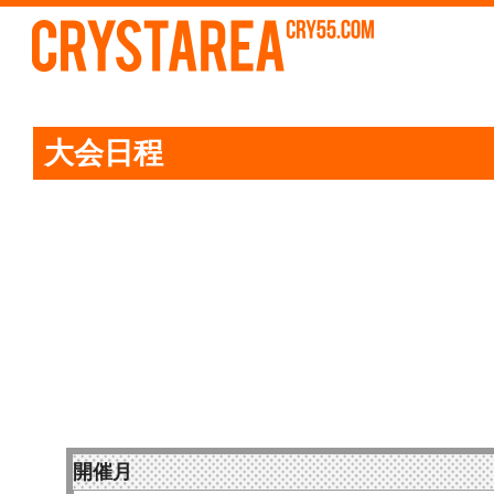
感謝祭 開催！！
更新日
2026/7/29
は
レ
大会日程