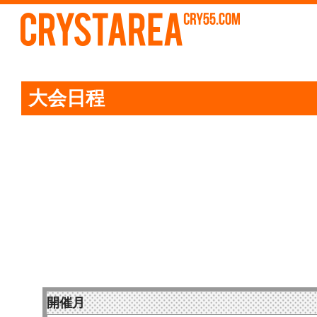
感謝祭 開催！！
更新日
2026/7/29
は
レ
大会日程