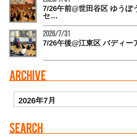
7/26午前@世田谷区 ゆう
セ…
2026/7/31
7/26午後@江東区 バディー