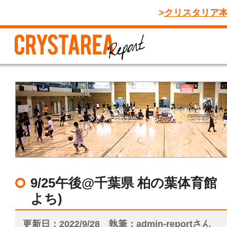
クリスタリア
9/25午後@千葉県 柏の葉体育館
よち)
更新日
2022/9/28
執筆
admin-reportさん