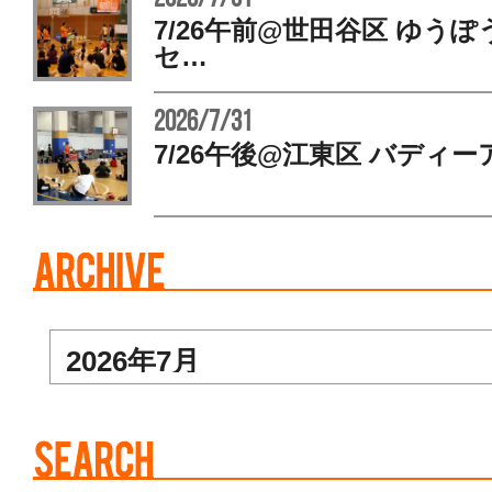
7/26午前@世田谷区 ゆう
セ…
2026/7/31
7/26午後@江東区 バディー