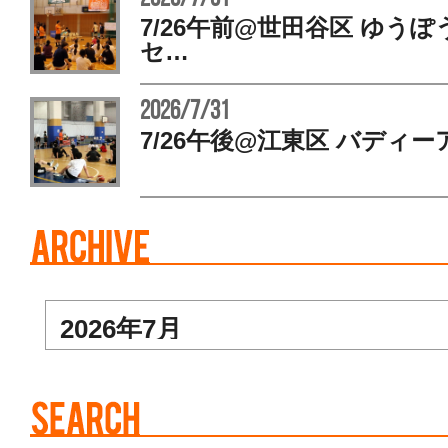
7/26午前@世田谷区 ゆう
セ…
2026/7/31
7/26午後@江東区 バディー