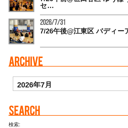
セ…
2026/7/31
7/26午後@江東区 バディー
検索: