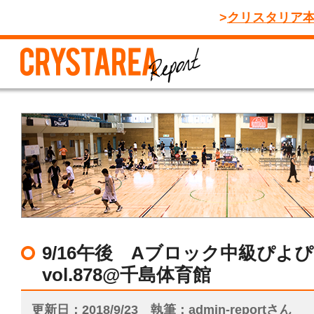
クリスタリア
9/16午後 Aブロック中級ぴよ
vol.878@千島体育館
更新日
2018/9/23
執筆
admin-reportさん