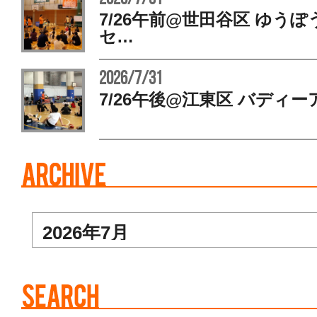
7/26午前@世田谷区 ゆう
セ…
2026/7/31
7/26午後@江東区 バディー