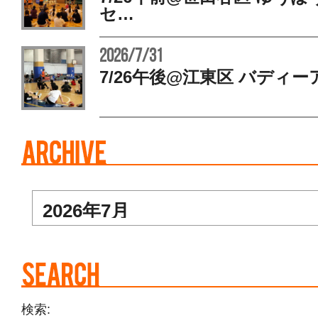
セ…
2026/7/31
7/26午後@江東区 バディー
検索: