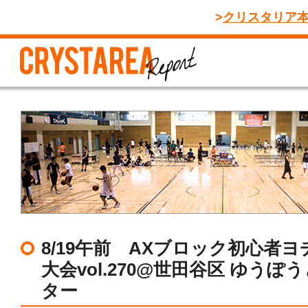
クリスタリア
8/19午前 AXブロック初心者
大会vol.270@世田谷区 ゆうぽ
ター