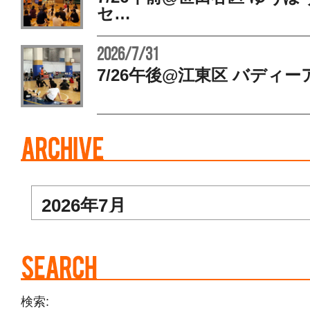
セ…
2026/7/31
7/26午後@江東区 バディー
検索: