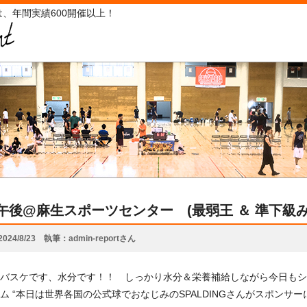
、年間実績600開催以上！
18午後@麻生スポーツセンター (最弱王 ＆ 準下級
2024/8/23
執筆
admin-reportさん
バスケです、水分です！！ しっかり水分＆栄養補給しながら今日もシュ
ム “本日は世界各国の公式球でおなじみのSPALDINGさんがスポンサーに