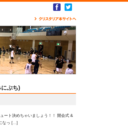
Facebook
Twitter
クリ
みにぷち)
ート決めちゃいましょう！！ 開会式 &
なっ […]