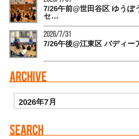
7/26午前@世田谷区 ゆう
セ…
2026/7/31
7/26午後@江東区 バディー