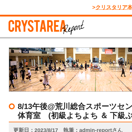
クリスタリア
8/13午後@荒川総合スポーツセ
体育室 (初級よちよち ＆ 下級
更新日
2023/8/17
執筆
admin-reportさん