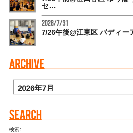
セ…
2026/7/31
7/26午後@江東区 バディー
検索: