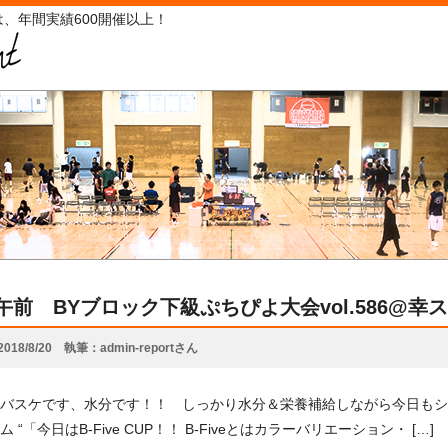
、年間実績600開催以上！
12午前 BYブロック下級ぷちぴよ大会vol.586@
2018/8/20
執筆
admin-reportさん
バスケです、水分です！！ しっかり水分＆栄養補給しながら今日もシュ
 “「今日はB-Five CUP！！ B-Fiveとはカラーバリエーション・ […]