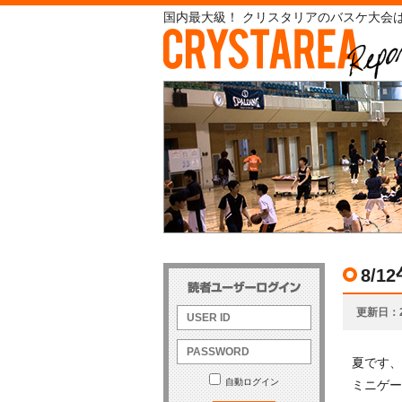
国内最大級！ クリスタリアのバスケ大会は
8/
更新日
夏です、
自動ログイン
ミニゲーム