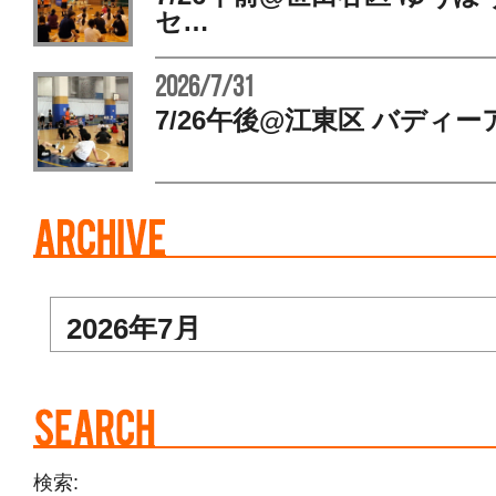
セ…
2026/7/31
7/26午後@江東区 バディー
検索: