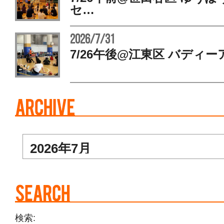
セ…
2026/7/31
7/26午後@江東区 バディー
検索: