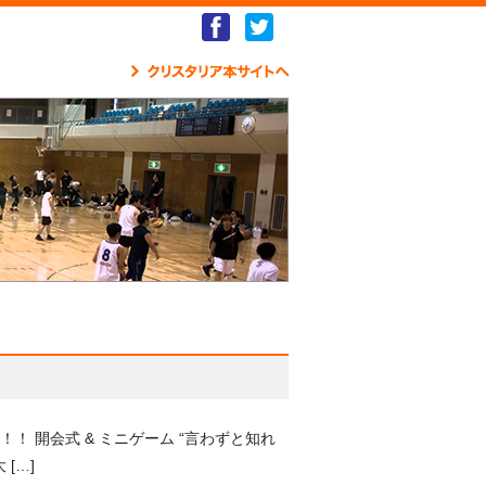
Facebook
Twitter
クリ
 開会式 & ミニゲーム “言わずと知れ
[…]