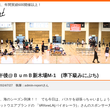
、年間実績600開催以上！
20午後@ＢｕｍＢ新木場M-1 (準下級みにぷち)
2024/7/27
執筆
admin-reportさん
、海のシーズン到来！！ でも今日は、バスケを頑張っちゃいましょう！！
ットウエアブランドの 「VAYoreLA(バイオレーラ)」さんのスポンサー大 