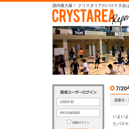
国内最大級！ クリスタリアのバスケ大会は
7/
更新日
いよいよ
自動ログイン
たバスケ