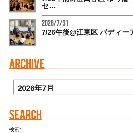
セ…
2026/7/31
7/26午後@江東区 バディー
検索: