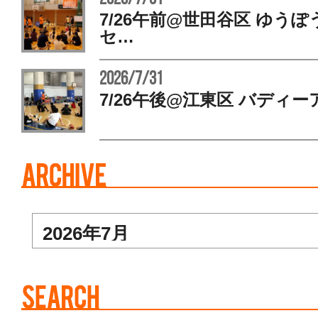
7/26午前@世田谷区 ゆう
セ…
2026/7/31
7/26午後@江東区 バディー