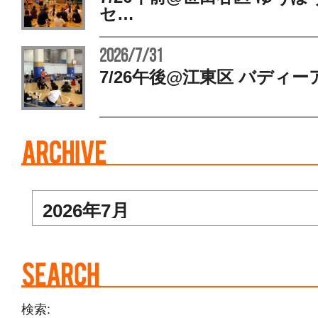
セ…
2026/7/31
7/26午後@江東区 バディー
検索: