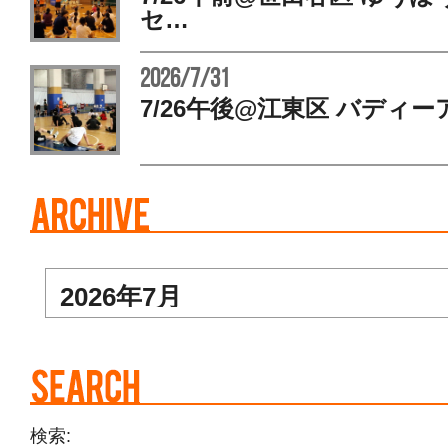
セ…
2026/7/31
7/26午後@江東区 バディー
検索: