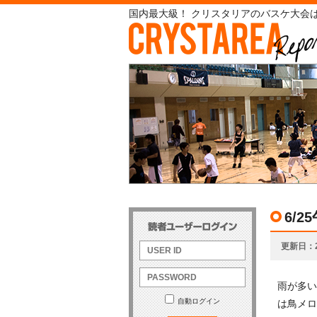
国内最大級！ クリスタリアのバスケ大会は
6/
更新日
雨が多い
自動ログイン
は鳥メロ