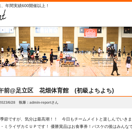
、年間実績600開催以上！
25午前@足立区 花畑体育館 (初級よちよち)
2023/6/28
執筆
admin-reportさん
季節ですが、気分は最高潮！！ 今日もチームメイトと楽しんでいきましょう(
・ミライザカＣＵＰです！ 優勝賞品はお食事券！バスケの後はみんなで飲