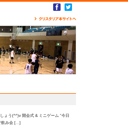
Facebook
Twitter
クリ
^^)v 開会式 & ミニゲーム “今日
み会 […]