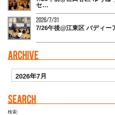
セ…
2026/7/31
7/26午後@江東区 バディー
検索: