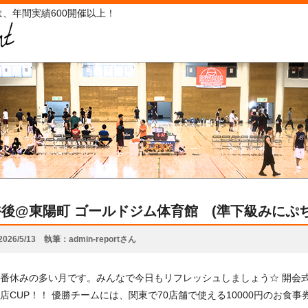
、年間実績600開催以上！
9午後@東陽町 ゴールドジム体育館 (準下級みにぷち
2026/5/13
執筆
admin-reportさん
番休みの多い月です。みんなで今日もリフレッシュしましょう☆ 開会式
店CUP！！ 優勝チームには、関東で70店舗で使える10000円のお食事券を