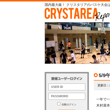
国内最大級！ クリスタリアのバスケ大会は
5/
更新日
一年で一
自動ログイン
木村屋本