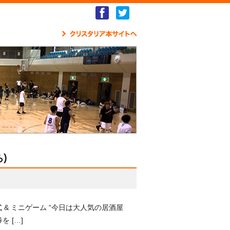
Facebook
Twitter
クリ
)
 & ミニゲーム “今日は大人気の居酒屋
 […]