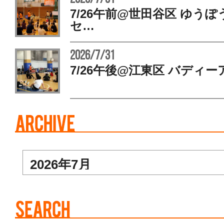
7/26午前@世田谷区 ゆう
セ…
2026/7/31
7/26午後@江東区 バディー