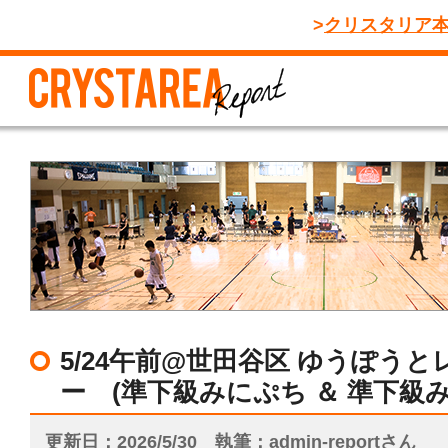
クリスタリア
5/24午前@世田谷区 ゆうぽう
ー (準下級みにぷち ＆ 準下級
更新日
2026/5/30
執筆
admin-reportさん