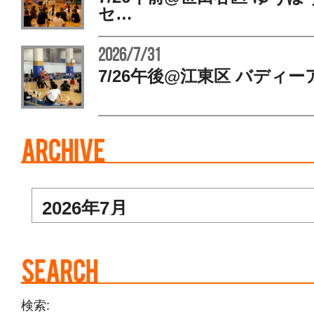
セ…
2026/7/31
7/26午後@江東区 バディー
検索: