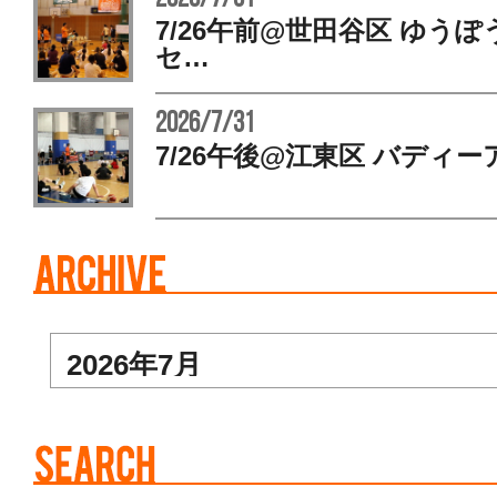
7/26午前@世田谷区 ゆう
セ…
2026/7/31
7/26午後@江東区 バディー