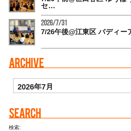
セ…
2026/7/31
7/26午後@江東区 バディー
検索: