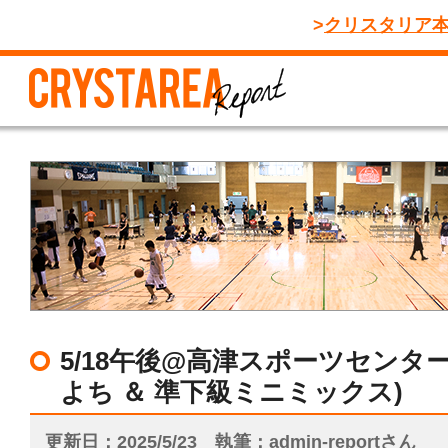
クリスタリア
5/18午後@高津スポーツセンタ
よち ＆ 準下級ミニミックス)
更新日
2025/5/23
執筆
admin-reportさん