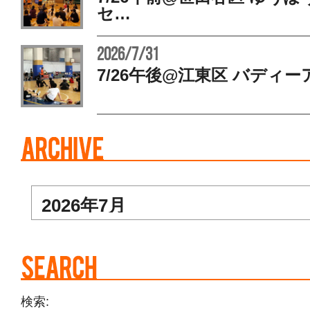
セ…
2026/7/31
7/26午後@江東区 バディー
検索: