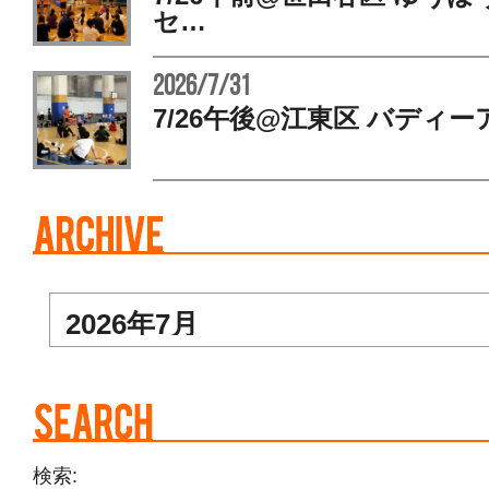
セ…
2026/7/31
7/26午後@江東区 バディー
検索: