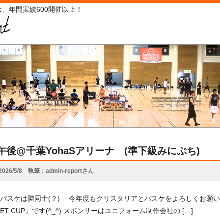
、年間実績600開催以上！
26午後@千葉YohaSアリーナ (準下級みにぷち)
2026/5/8
執筆
admin-reportさん
バスケは隣同士(？) 今年度もクリスタリアとバスケをよろしくお願いします(
ET CUP」です(^_^) スポンサーはユニフォーム制作会社の […]