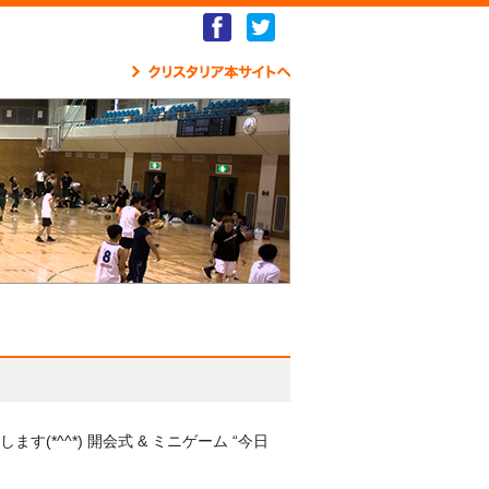
Facebook
Twitter
クリ
*^^*) 開会式 & ミニゲーム “今日