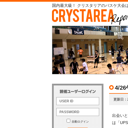
国内最大級！ クリスタリアのバスケ大会は
4/
更新日
出会いと
自動ログイン
は「UPS