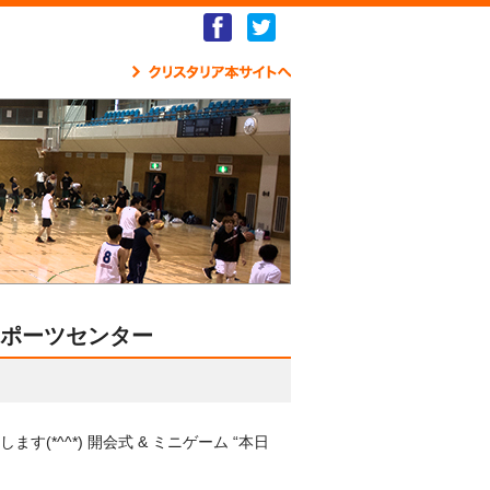
Facebook
Twitter
クリ
幸スポーツセンター
*^^*) 開会式 & ミニゲーム “本日