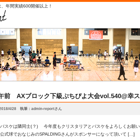
、年間実績600開催以上！
22午前 AXブロック下級ぷちぴよ大会vol.540@
2018/4/28
執筆
admin-reportさん
バスケは隣同士(？) 今年度もクリスタリアとバスケをよろしくお願いします(
の公式球でおなじみのSPALDINGさんがスポンサーになって頂いて […]