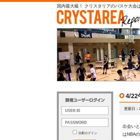
国内最大級！ クリスタリアのバスケ大会は
4/
更新日
出会いと
自動ログイン
はNBA