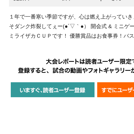
１年で一番寒い季節ですが、心は燃え上がっていき
そダンク炸裂してぇー(●´▽｀●） 開会式 & ミニゲ
ミライザカＣＵＰです！ 優勝賞品はお食事券！バスケ