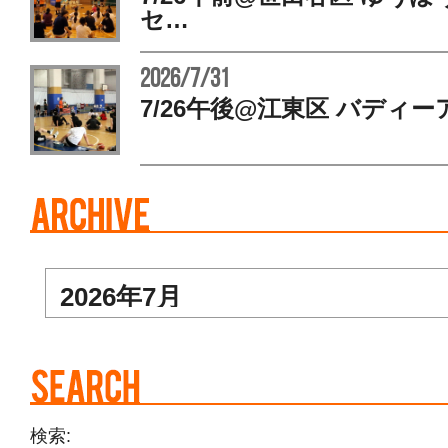
セ…
2026/7/31
7/26午後@江東区 バディー
検索: