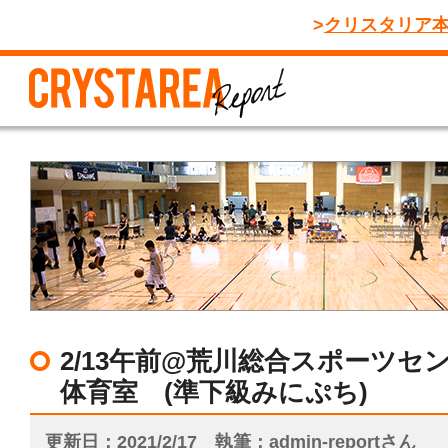
クリスタリア
2/13午前@荒川総合スポーツセ
体育室 (準下級みにぷち)
更新日
2021/2/17
執筆
admin-reportさん