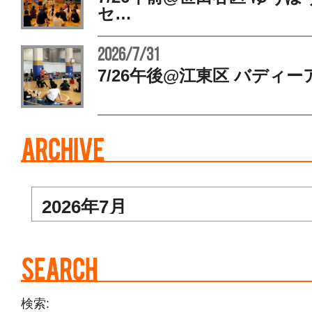
セ…
2026/7/31
7/26午後@江東区 バディー
検索: