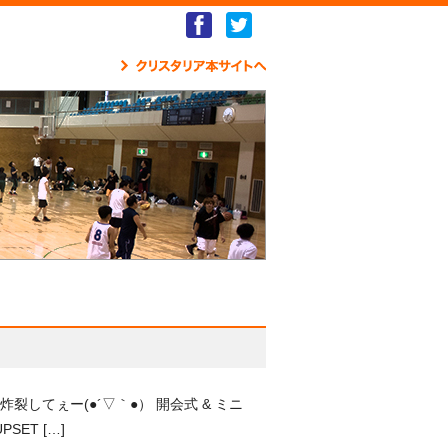
Facebook
Twitter
クリ
てぇー(●´▽｀●） 開会式 & ミニ
ET […]