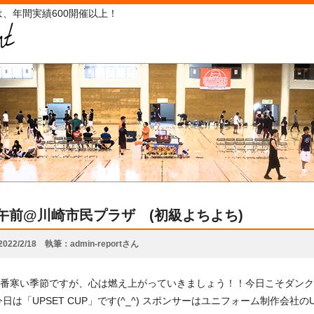
、年間実績600開催以上！
13午前@川崎市民プラザ (初級よちよち)
2022/2/18
執筆
admin-reportさん
番寒い季節ですが、心は燃え上がっていきましょう！！今日こそダンク炸裂し
日は「UPSET CUP」です(^_^) スポンサーはユニフォーム制作会社のUPS