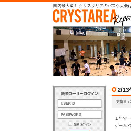
国内最大級！ クリスタリアのバスケ大会は
2/
更新日
１年で一
自動ログイン
ゲーム 今