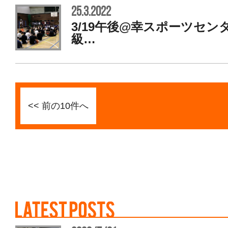
25.3.2022
3/19午後@幸スポーツセン
級…
<< 前の10件へ