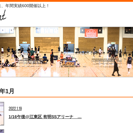
、年間実績600開催以上！
2年1月
2022.1.19
1/16午後@江東区 有明SSアリーナ …