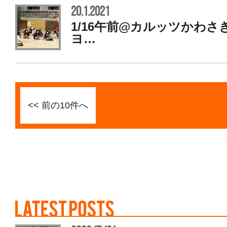
20.1.2021
1/16午前@カルッツかわさ
ヨ…
<< 前の10件へ