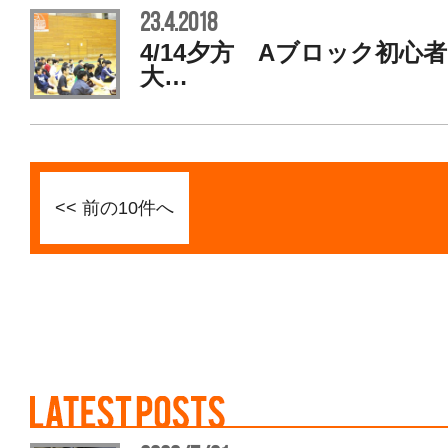
23.4.2018
4/14夕方 Aブロック初心
大…
<< 前の10件へ