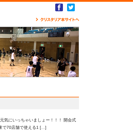
Facebook
Twitter
クリ
元気にいっちゃいましょー！！！ 開会式
70店舗で使える1 […]