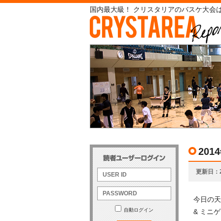
国内最大級！ クリスタリアのバスケ大会は
20
更新日
今日の天
自動ログイン
& ミニ