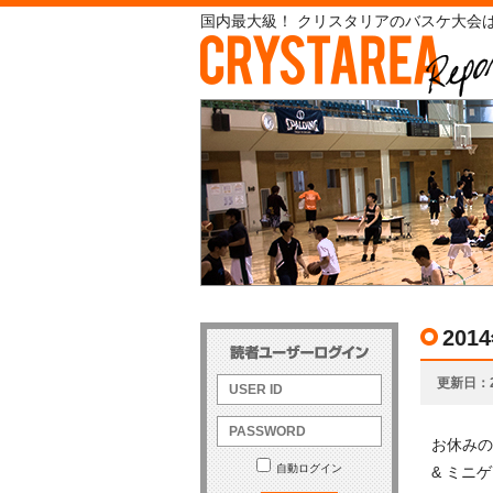
国内最大級！ クリスタリアのバスケ大会は
20
更新日
お休みの
自動ログイン
& ミニ