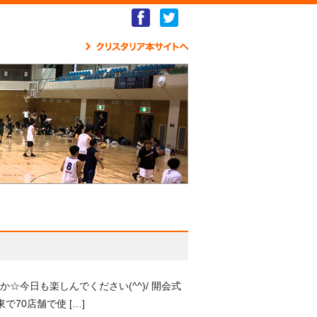
Facebook
Twitter
クリ
今日も楽しんでください(^^)/ 開会式
70店舗で使 […]