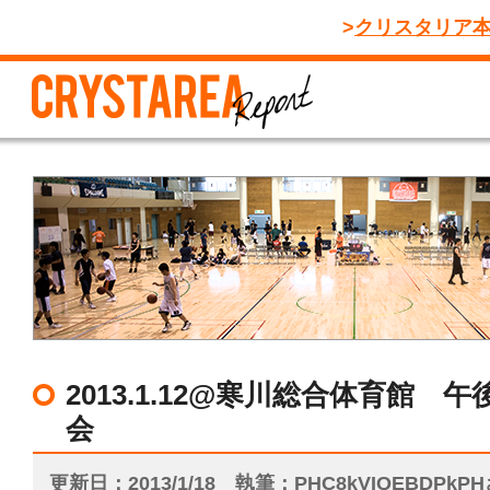
クリスタリア
2013.1.12@寒川総合体育館 
会
更新日
2013/1/18
執筆
PHC8kVIQEBDPkP