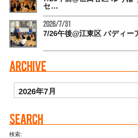
セ…
2026/7/31
7/26午後@江東区 バディー
検索: