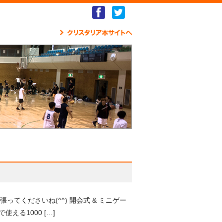
Facebook
Twitter
クリ
くださいね(^^) 開会式 & ミニゲー
える1000 […]