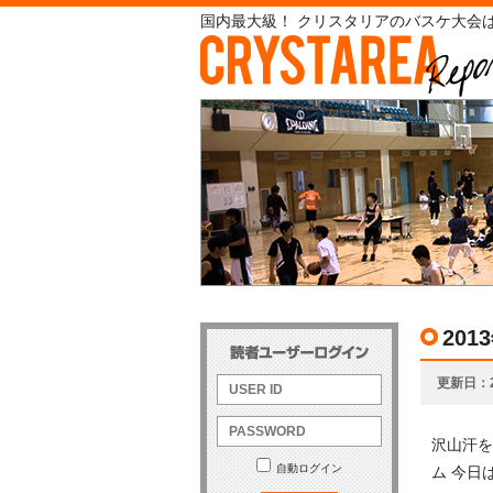
国内最大級！ クリスタリアのバスケ大会は
20
更新日
沢山汗を
自動ログイン
ム 今日