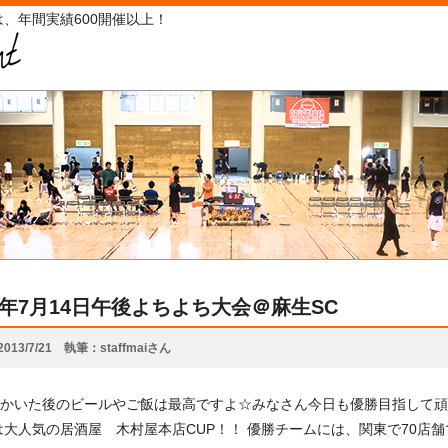
、年間実績600開催以上！
13年7月14日午後よちよち大会＠麻生SC
2013/7/21
執筆
staffmaiさん
かいた後のビールやご飯は最高ですよ☆みなさん今日も優勝目指して頑張って
は大人気の居酒屋 木村屋本店CUP！！ 優勝チームには、関東で70店舗で使