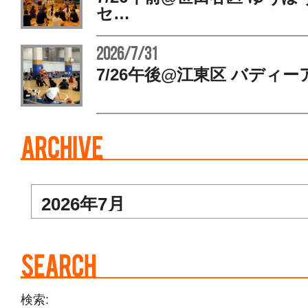
セ…
2026/7/31
7/26午後@江東区 バディー
検索: