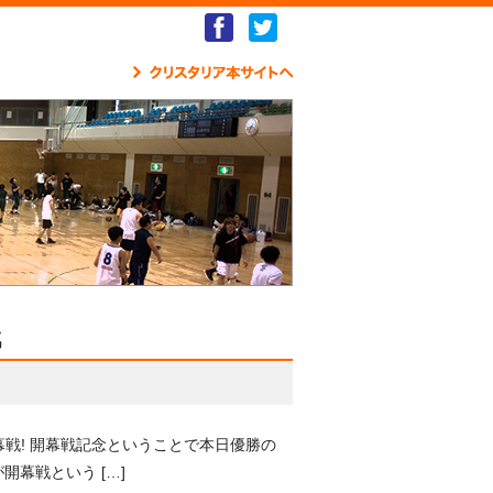
Facebook
Twitter
クリ
戦
開幕戦! 開幕戦記念ということで本日優勝の
幕戦という […]