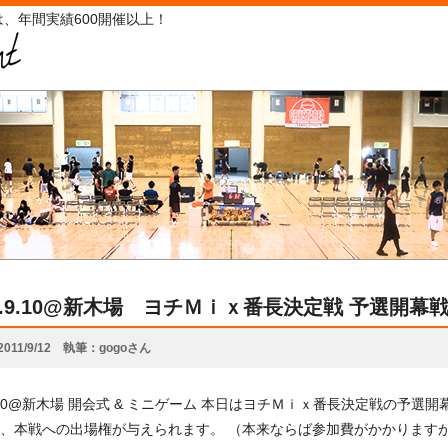
、年間実績600開催以上！
11.9.10@新木場 ヨチＭｉｘ番長決定戦 予選開幕
2011/9/12
執筆
gogoさん
.9.10@新木場 開会式 & ミニゲーム 本日はヨチＭｉｘ番長決定戦の予選
、本戦への出場権が与えられます。 （本来ならば参加費がかかりますが開