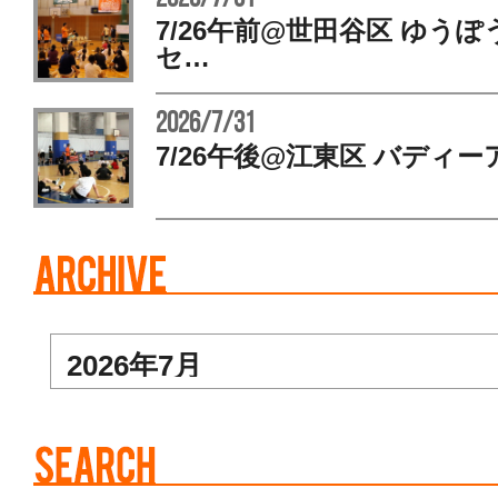
7/26午前@世田谷区 ゆう
セ…
2026/7/31
7/26午後@江東区 バディー