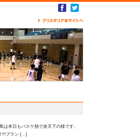
Facebook
Twitter
クリ
夢の島は本日もバスケ熱で炎天下の様です。
!ブラン […]