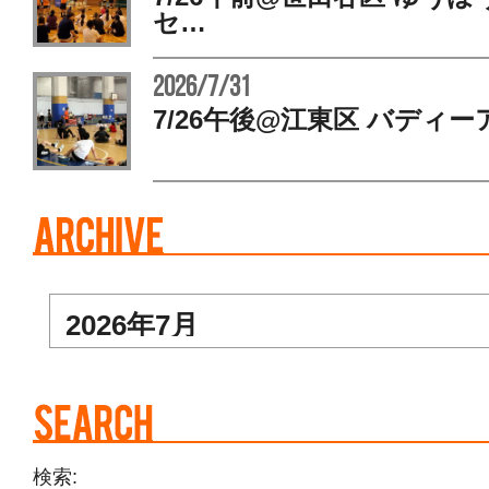
セ…
2026/7/31
7/26午後@江東区 バディー
検索: